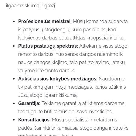
ilgaamžiškumą ir grožį.
Profesionalūs meistrai:
Mūsų komanda sudaryta
iš patyrusių stogdengių, kurie pasirūpins, kad
kiekvienas darbas būtų atliktas kruopščiai ir laiku.
Platus paslaugų spektras:
Atliekame visus stogo
remonto darbus: nuo senos dangos nuėmimo iki
naujos dangos klojimo, taip pat izoliavimo, latakų
valymo ir remonto darbus.
Aukščiausios kokybės medžiagos:
Naudojame
tik patikimų gamintojų medžiagas, kurios užtikrins
Jūsų stogo ilgaamžiškumą.
Garantija:
Teikiame garantiją atliktiems darbams,
todėl galite būti ramūs dėl savo investicijos.
Konsultacijos:
Mūsų specialistai mielai Jums
padės išsirinkti tinkamiausią stogo dangą ir pateiks