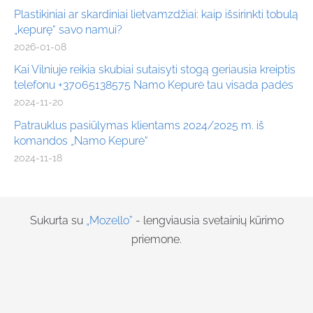
Plastikiniai ar skardiniai lietvamzdžiai: kaip išsirinkti tobulą
„kepurę“ savo namui?
2026-01-08
Kai Vilniuje reikia skubiai sutaisyti stogą geriausia kreiptis
telefonu +37065138575 Namo Kepurė tau visada padės
2024-11-20
Patrauklus pasiūlymas klientams 2024/2025 m. iš
komandos „Namo Kepurė“
2024-11-18
Sukurta su
„Mozello”
- lengviausia svetainių kūrimo
priemone.