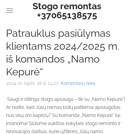
Stogo remontas
+37065138575
Patrauklus pasiūlymas
klientams 2024/2025 m.
iš komandos „Namo
Kepurė“
2024 m. lapkr. 18 d. 14:27,
Komentarų nėra
Saugi ir stilinga stogo apsauga – tik su „Namo Kepure“!
Ar norite, kad Jūsų namas būtų patikimai apsaugotas
nuo visų oro kaprizų? Su komanda „Namo Kepurė“ tai
įmanoma! Siūlome aukštos kokybės stogo remonto ir
renovacijos darbus, kurie užtikrins Jūsų namo