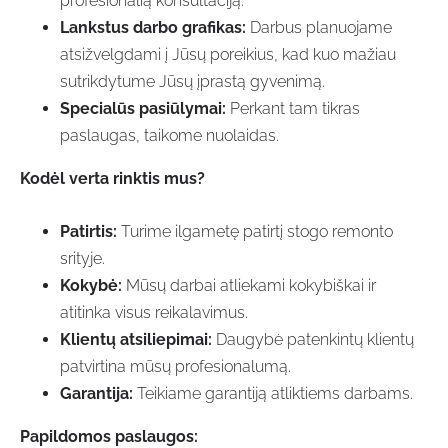
profesionalią konsultaciją.
Lankstus darbo grafikas:
Darbus planuojame
atsižvelgdami į Jūsų poreikius, kad kuo mažiau
sutrikdytume Jūsų įprastą gyvenimą.
Specialūs pasiūlymai:
Perkant tam tikras
paslaugas, taikome nuolaidas.
Kodėl verta rinktis mus?
Patirtis:
Turime ilgametę patirtį stogo remonto
srityje.
Kokybė:
Mūsų darbai atliekami kokybiškai ir
atitinka visus reikalavimus.
Klientų atsiliepimai:
Daugybė patenkintų klientų
patvirtina mūsų profesionalumą.
Garantija:
Teikiame garantiją atliktiems darbams.
Papildomos paslaugos: